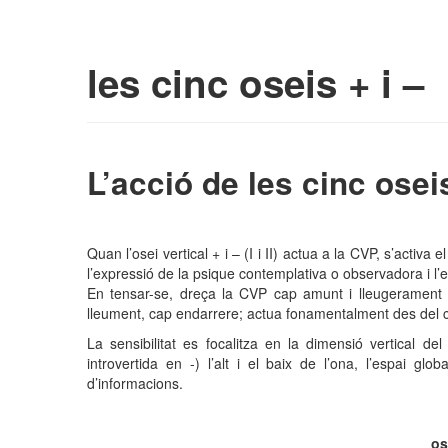
Skip to primary content
Skip to secondary content
Seitai – cvp | cultu
Main menu
les cinc oseis + i –
L’acció de les cinc osei
Quan l’osei vertical + i – (I i II) actua a la CVP, s’activa 
l’expressió de la psique contemplativa o observadora i l
En tensar-se, dreça la CVP cap amunt i lleugerament ca
lleument, cap endarrere; actua fonamentalment des del cap
La sensibilitat es focalitza en la dimensió vertical d
introvertida en -) l’alt i el baix de l’ona, l’espai glo
d’informacions.
os