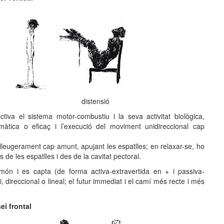
distensió
ctiva el sistema motor-combustiu i la seva activitat biològica,
gmàtica o eficaç i l’execució del moviment unidireccional cap
lleugerament cap amunt, apujant les espatlles; en relaxar-se, ho
de les espatlles i des de la cavitat pectoral.
l món i es capta (de forma activa-extravertida en + i passiva-
i, direccional o lineal; el futur immediat i el camí més recte i més
ei frontal