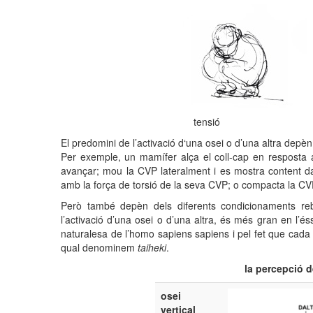
tensió 
El predomini de l’activació d‘una osei o d’una altra depè
Per exemple, un mamífer alça el coll-cap en resposta
avançar; mou la CVP lateralment i es mostra content dav
amb la força de torsió de la seva CVP; o compacta la CVP
Però també depèn dels diferents condicionaments rebu
l’activació d’una osei o d’una altra, és més gran en l’
naturalesa de l’homo sapiens sapiens i pel fet que cada
qual denominem
taiheki
.
la percepció d
osei
vertical