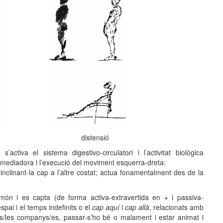
distensió
activa el sistema digestivo-circulatori i l’activitat biològica
o mediadora i l’execució del moviment esquerra-dreta:
inclinant-la cap a l’altre costat; actua fonamentalment des de la
l món i es capta (de forma activa-extravertida en + i passiva-
espai i el temps indefinits o el
cap aquí
i
cap allà
, relacionats amb
ls/les companys/es, passar-s’ho bé o malament i estar animat i