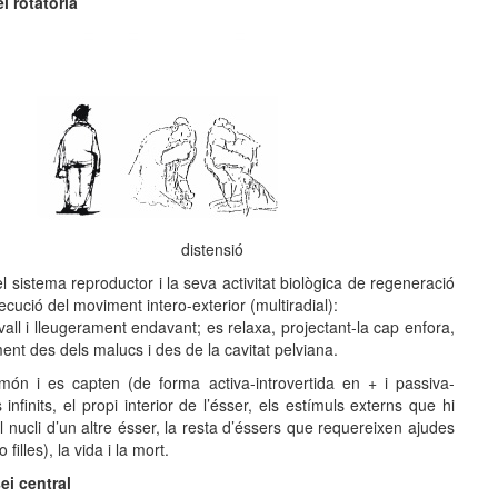
i rotatòria
distensió
 el sistema reproductor i la seva activitat biològica de regeneració
execució del moviment intero-exterior (multiradial):
ll i lleugerament endavant; es relaxa, projectant-la cap enfora,
nt des dels malucs i des de la cavitat pelviana.
l món i es capten (de forma activa-introvertida en + i passiva-
 infinits, el propi interior de l’ésser, els estímuls externs que hi
l nucli d’un altre ésser, la resta d’éssers que requereixen ajudes
filles), la vida i la mort.
ei central