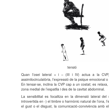
tensió 
Quan l’osei lateral + i – (III i IV) actua a la CVP, s’
assimilocirculatòria, l’expressió de la psique emocional 
En tensar-se, inclina la CVP cap a un costat; es relaxa, 
zona medial de l’espatlla i des de la cavitat abdominal.
La sensibilitat es focalitza en la dimensió lateral de
introvertida en -) el timbre o harmònic natural de l’ona, l’
el gust o el disgust, la comunicació-convivència amb e