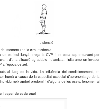
distensió
n del moment i de la circumstància.
 a un estímul llunyà; dreça la CVP i es posa cap endavant per
ant d’una situació agradable i d’amistat; lluita amb un invasor
 a l’època de zel.
ts al llarg de la vida. La influència del condicionament, en
ésser humà a causa de la capacitat especial d’aprenentatge de la
 individu neix ambel predomini d’alguna de les oseis, fenomen al
e l’espai de cada osei