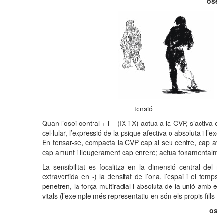
ose
tensió 
Quan l’osei central + i – (IX i X) actua a la CVP, s’activa
cel·lular, l’expressió de la psique afectiva o absoluta i l’
En tensar-se, compacta la CVP cap al seu centre, cap ava
cap amunt i lleugerament cap enrere; actua fonamentalme
La sensibilitat es focalitza en la dimensió central de
extravertida en -) la densitat de l’ona, l’espai i el temps
penetren, la força multiradial i absoluta de la unió amb e
vitals (l’exemple més representatiu en són els propis fills o 
os