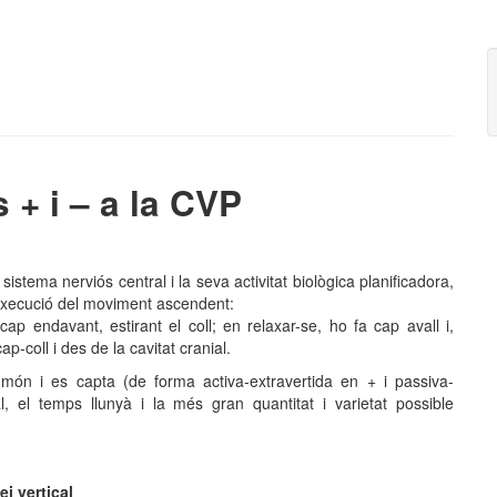
ra de la vida-salut en la
s + i – a la CVP
el sistema nerviós central i la seva activitat biològica planificadora,
’execució del moviment ascendent:
p endavant, estirant el coll; en relaxar-se, ho fa cap avall i,
-coll i des de la cavitat cranial.
el món i es capta (de forma activa-extravertida en + i passiva-
bal, el temps llunyà i la més gran quantitat i varietat possible
ei vertical