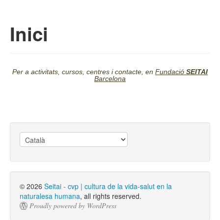
Skip to primary content
Skip to secondary content
Seitai – cvp | cultura
Main menu
Inici
de la vida-salut en la
naturalesa humana
Per a activitats, cursos, centres i contacte, en
Fundació
SEITAI
Barcelona
Trieu
un
idioma
© 2026
Seitai - cvp | cultura de la vida-salut en la
naturalesa humana
, all rights reserved.
Proudly powered by WordPress