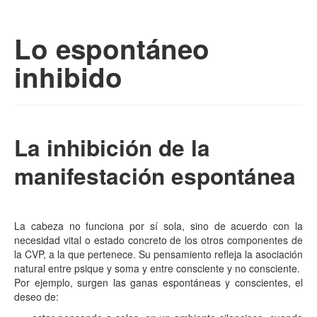
Saltar al contenido principal
Saltar al contenido secundario
Seitai – cvp | cultura
Menú principal
Lo espontáneo
de la vida-salud en la
inhibido
naturaleza humana
La inhibición de la
manifestación espontánea
La cabeza no funciona por sí sola, sino de acuerdo con la
necesidad vital o estado concreto de los otros componentes de
la CVP, a la que pertenece. Su pensamiento refleja la asociación
natural entre psique y soma y entre consciente y no consciente.
Por ejemplo, surgen las ganas espontáneas y conscientes, el
deseo de: